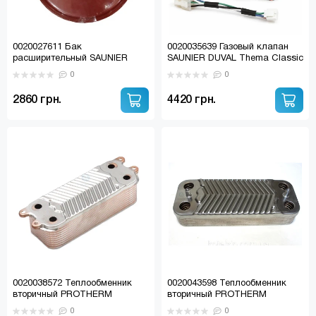
0020027611 Бак
0020035639 Газовый клапан
расширительный SAUNIER
SAUNIER DUVAL Thema Classic
DUVAL / RENOVA STAR /
/ PROTHERM Леопард V17,
0
0
PROTHERM (5л.) (S10050)
Rys V17, Tiger V17 (S10714)
2860 грн.
4420 грн.
0020038572 Теплообменник
0020043598 Теплообменник
вторичный PROTHERM
вторичный PROTHERM
Пантера, Гепард V19, VAILLANT
Пантера 24 V15, V17
0
0