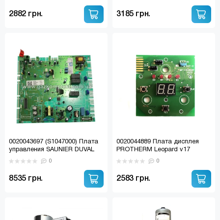
TEC pro, plus, R1, Eco TEC Pro,
Plus (SWEP) 19 пластин
2882 грн.
3185 грн.
0020043697 (S1047000) Плата
0020044889 Плата дисплея
управления SAUNIER DUVAL
PROTHERM Leopard v17
Thema Classic C24, F24, С30 /
0
0
PROTHERM Leopard v17, Тигр
V17, Рысь, Renova Star
8535 грн.
2583 грн.