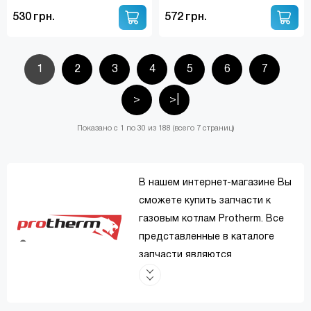
STAR / VIESSMANN ( S57205)
530 грн.
572 грн.
1
2
3
4
5
6
7
>
>|
Показано с 1 по 30 из 188 (всего 7 страниц)
В нашем интернет-магазине Вы
сможете купить запчасти к
газовым котлам Protherm. Все
представленные в каталоге
запчасти являются
оригинальными, а также имеют
сертификат соответствия. В
наличии постоянно имеется