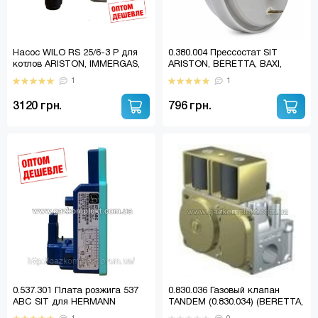
Насос WILO RS 25/6-3 P для
0.380.004 Прессостат SIT
котлов ARISTON, IMMERGAS,
ARISTON, BERETTA, BAXI,
FERROLI, TERMET, VAILLANT и
HERMANN, IMMERGAS,
1
1
другие
FERROLI и др. (0.380.033)
3120 грн.
796 грн.
0.537.301 Плата розжига 537
0.830.036 Газовый клапан
ABC SIT для HERMANN
TANDEM (0.830.034) (BERETTA,
Habitat, Supermicra,
PROTHERM, VIESSMANN)