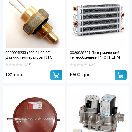
0020025233 (560.91.00.00)
0020025297 Битермический
Датчик температуры NTC
теплообменник PROTHERM
PROTHERM; TERMET; E.C.A
Леопард 24, Рысь 24
0
0
181 грн.
6500 грн.