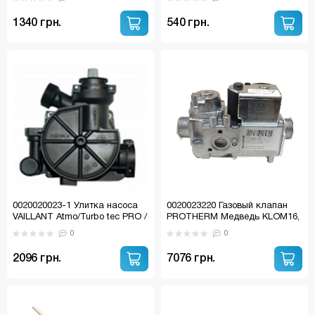
PROTHERM пластик
1340 грн.
540 грн.
0020020023-1 Улитка насоса
0020023220 Газовый клапан
VAILLANT Atmo/Turbo tec PRO /
PROTHERM Медведь KLOM16,
PROTHERM Lev V18, Panther
KLZ15, Leopard v15 (Honeywell
0
0
V18
VK4105G 1146)
2096 грн.
7076 грн.