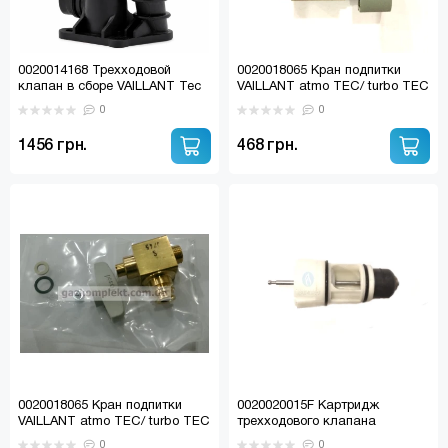
0020014168 Трехходовой
0020018065 Кран подпитки
клапан в сборе VAILLANT Tec
VAILLANT atmo TEC/ turbo TEC
Pro, Tec Plus/ PROTHERM
0
0
Panthera V18, Lev V18
(пластик, без сервопривода)
1456 грн.
468 грн.
0020018065 Кран подпитки
0020020015F Картридж
VAILLANT atmo TEC/ turbo TEC
трехходового клапана
VAILLANT Turbo/AtmoTEC,
0
0