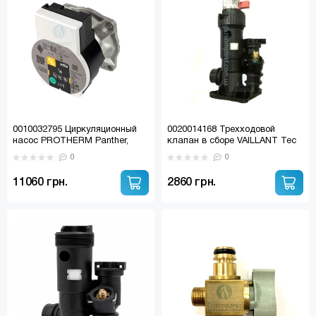
0010032795 Циркуляционный
0020014168 Трехходовой
насос PROTHERM Panther,
клапан в сборе VAILLANT Tec
Gepard v19 (нова модель)
Pro, Tec Plus/ PROTHERM
0
0
(0020097216)
Panthera V18, Lev V18
11060 грн.
2860 грн.