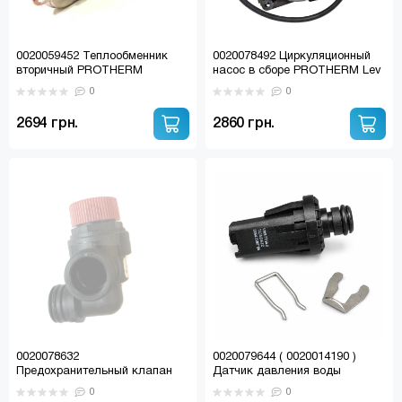
0020059452 Теплообменник
0020078492 Циркуляционный
вторичный PROTHERM
насос в сборе PROTHERM Lev
Пантера, Гепард V19 (SWEP)
V18, Panther V18
0
0
2694 грн.
2860 грн.
0020078632
0020079644 ( 0020014190 )
Предохранительный клапан
Датчик давления воды
PROTHERM, SAUNIER DUVAL
VAILLANT / PROTHERM /
0
0
угловой 0020129724
SAUNIER DUVAL / RENOVA