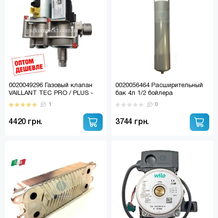
0020049296 Газовый клапан
0020056464 Расширительный
VAILLANT TEC PRO / PLUS -
бак 4л 1/2 бойлера
SD SEMIA (с регулятором)
PROTHERM, HERMANN,
1
0
FERROLI (1500000413)
4420 грн.
3744 грн.