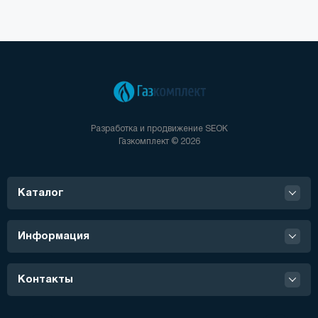
большой ассортимент товара:
сервоприводы, насосы, платы
управления, реле протока ГВС,
реле давления воды,
предохранительные клапаны,
краны подпитки, газовые
клапана, основные и вторичные
Разработка и продвижение
SEOK
Газкомплект © 2026
теплообменники, датчики NTC,
вентиляторы, реле давления
дыма, .
Каталог
На сегодняшний день бренду
Protherm доверяют миллионы
Информация
потребителей в двадцати пяти
странах мира. Такое доверие
было завоевано благодаря
Контакты
высокому качеству и
надежности отопительного