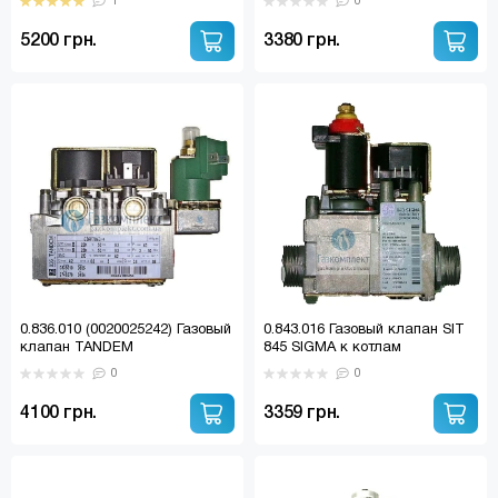
1
0
Supermaster (52002490),
PROTHERM Panther
5200 грн.
3380 грн.
(0020023214)
0.836.010 (0020025242) Газовый
0.843.016 Газовый клапан SIT
клапан TANDEM
845 SIGMA к котлам
TEPLOWEST/BAXI/WESTEN/PR
0
0
OTHERM
4100 грн.
3359 грн.