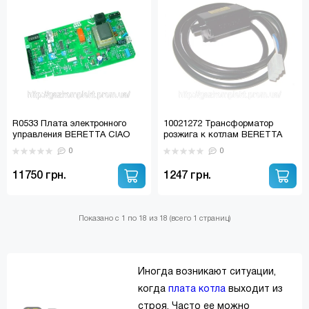
R0533 Плата электронного
10021272 Трансформатор
управления BERETTA CIAO
розжига к котлам BERETTA
(Турбированная версия)
R10021272
0
0
0.580.121
11750 грн.
1247 грн.
Показано с 1 по 18 из 18 (всего 1 страниц)
Иногда возникают ситуации,
когда
плата котла
выходит из
строя. Часто ее можно