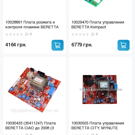
10028891 Плата розжига и
10029470 Плата управления
контроля пламени BERETTA
BERETTA Kompact
SUPER EXCLUSIVE R10028891
0
0
4164 грн.
6779 грн.
10030433 (30411247) Плата
10030505 Плата управления
BERETTA CIAO до 2008 (3
BERETTA CITY, MYNUTE
ручки упр.) R10030433
(30414680) R10030505