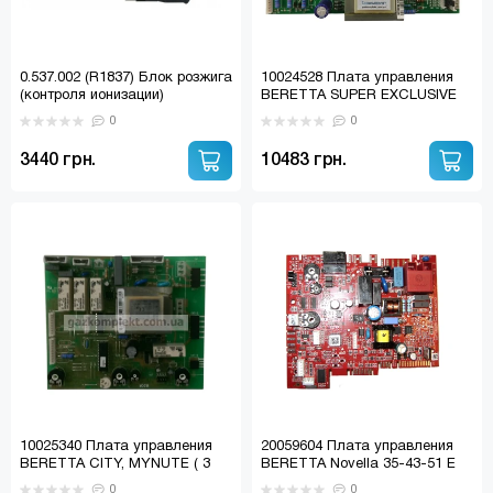
0.537.002 (R1837) Блок розжига
10024528 Плата управления
(контроля ионизации)
BERETTA SUPER EXCLUSIVE
BERETTA Super Evclusive (537
(R10024528, R10020907)
0
0
ABC SIT)
3440 грн.
10483 грн.
10025340 Плата управления
20059604 Плата управления
BERETTA CITY, MYNUTE ( 3
BERETTA Novella 35-43-51 E
ручки ) под плату розжига
RAI
0
0