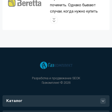
починить. Однако бывают
случаи, когда нужно купить
плату на газовый котел Beretta
на замену старой.
Выход из строя плат могут
спровоцировать такие
обстоятельства:
Перепады напряжения в
домашней электросети.
Наводящие токи от грозового
разряда.
Утечка теплоносителя или
Разработка и продвижение
SEOK
воды.
Газкомплект © 2026
Что лучше — отремонтировать
или заменить сгоревшую плату,
подскажет мастер сервисного
Каталог
центра. В случае серьезных
неполадок с ней нужно будет