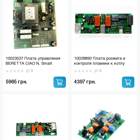
10023537 Плата управления
10028890 Плата розжига и
BERETTA CIAO N, Smart
контроля пламени к котлу
R10023537
BERETTA СIAO 24-28 CAI / CSI
0
0
R10028890
5965 грн.
4397 грн.