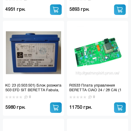
R10025340
4951 грн.
5893 грн.
KC 23 (0.503.501) Блок розжига
R0533 Плата управления
503 EFD SIT BERETTA Fabula,
BERETTA CIAO 24 / 28 CAI (1
Novela, Gorizia, Comfort
ручка управл. ) ( дымоходная
0
0
версия )
5980 грн.
11750 грн.