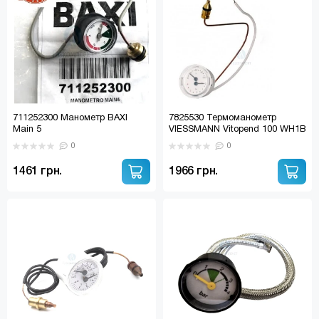
711252300 Манометр BAXI
7825530 Термоманометр
Main 5
VIESSMANN Vitopend 100 WH1B
0
0
1461 грн.
1966 грн.