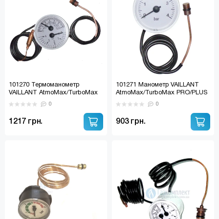
101270 Термоманометр
101271 Манометр VAILLANT
VAILLANT AtmoMax/TurboMax
AtmoMax/TurboMax PRO/PLUS
PRO/PLUS
0
0
1217 грн.
903 грн.