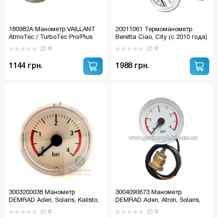
180982А Манометр VAILLANT
20011061 Термоманометр
AtmoTec / TurboTec Pro/Plus
Beretta Ciao, City (с 2010 года)
R20011061; R10030294
0
0
1144 грн.
1988 грн.
3003200038 Манометр
3004090673 Манометр
DEMRAD Aden, Solaris, Kalisto,
DEMRAD Aden, Atron, Solaris,
Mono (под скобу)
Kalisto Mono, Nitron (резьба)
0
0