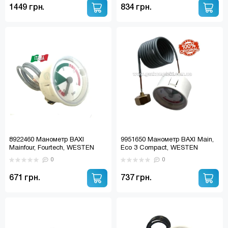
(8707208009, 8707208019)
(8707208009, 8707208019)
1449 грн.
834 грн.
аналог
8922460 Манометр BAXI
9951650 Манометр BAXI Main,
Mainfour, Fourtech, WESTEN
Eco 3 Compact, WESTEN
Pulsar D, Quasar D
Pulsar, Quasar, ROCA Neobit
0
0
(9951330)
671 грн.
737 грн.