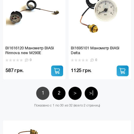
BI1616120 Манометр BIASI
BI1695101 Манометр BIASI
Rinnova new M290E
Delta
0
0
587 грн.
1125 грн.
1
2
>
>|
Показано с 1 по 30 из 32 (всего 2 страниц)