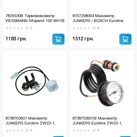
7825530В Термоманометр
8707208004 Манометр
VIESSMANN Vitopend 100 WH1B
JUNKERS / BOSCH Euroline
(аналог)
ZW/ZS 23 AE/KE
0
0
1183 грн.
1512 грн.
8738703601 Манометр
8738703601В Манометр
JUNKERS Euroline ZW23-1,
JUNKERS Euroline ZW23-1,
Ceraclass / BOSCH GAZ
Ceraclass / BOSCH GAZ
0
0
3000W / BUDERUS
3000W / BUDERUS