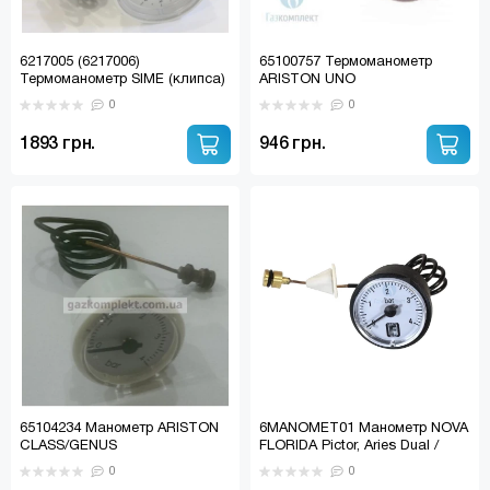
6217005 (6217006)
65100757 Термоманометр
Термоманометр SIME (клипса)
ARISTON UNO
0
0
1893 грн.
946 грн.
65104234 Манометр ARISTON
6MANOMET01 Манометр NOVA
CLASS/GENUS
FLORIDA Pictor, Aries Dual /
FONDITAL Tahiti, Flores Dual
0
0
(6MANOMET19)