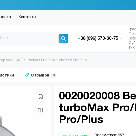
плата
Контакты
Гра
Пон
+38 (096) 573-30-75
09:
Суб
вих
р VAILLANT turboMax Pro/Plus; turboTec Pro/Plus
истики
Отзывов
0
0020020008 В
turboMax Pro/
Pro/Plus
Просмотров: 657