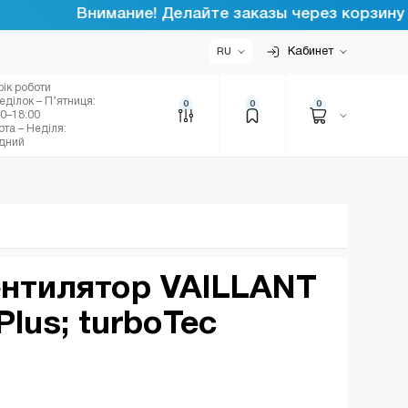
Внимание! Делайте заказы через корзину инте
Кабинет
RU
фік роботи
еділок – П’ятниця:
0
0
0
00–18:00
ота – Неділя:
ідний
ентилятор VAILLANT
Plus; turboTec