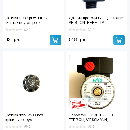
Датчик перегріву 110 С
Датчик протоки GTE до котлів
(контакти у сторони)
ARISTON, BERETTA,
IMMERGAS, FONDITAL,
0
0
TERMET 5667220 (33900001;
1.018914; z0700.01.09.00)
83 грн.
548 грн.
Датчик тяги 75 С без
Насос WILO KSL 15/5 - 3C
кріпильних вух
FERROLI, VIESSMANN,
VAILLANT, ARISTON, BIASI,
0
0
NOVA FLORIDA