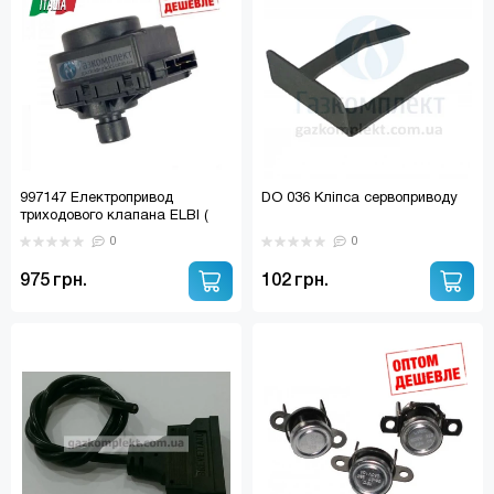
997147 Електропривод
DO 036 Кліпса сервоприводу
триходового клапана ELBI (
ARISTON, BERETTA, BAXI,
0
0
WESTEN, DEMRAD, HERMANN,
IMMERGAS) (0020119256;
975 грн.
102 грн.
S57206; 3003200039;
6PROATTTOO; 2100006.00)