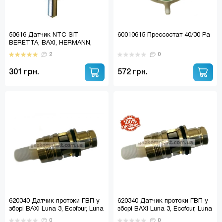
50616 Датчик NTC SIT
60010615 Прессостат 40/30 Pa
BERETTA, BAXI, HERMANN,
IMMERGAS та інші
2
0
301 грн.
572 грн.
620340 Датчик протоки ГВП у
620340 Датчик протоки ГВП у
зборі BAXI Luna 3, Ecofour, Luna
зборі BAXI Luna 3, Ecofour, Luna
3 Comfort, WESTEN, ECA,
3 Comfort, WESTEN, ECA,
0
0