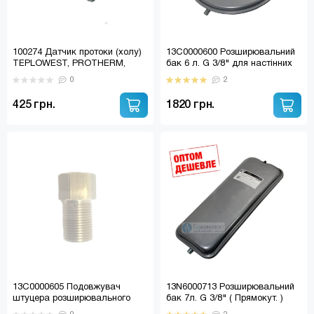
100274 Датчик протоки (холу)
13C0000600 Розширювальний
TEPLOWEST, PROTHERM,
бак 6 л. G 3/8" для настінних
ECA, BONGIOANNI, MORA TOP,
котлів (13C0000603)
0
2
АТОН, DE DIETRICH
425 грн.
1820 грн.
13C0000605 Подовжувач
13N6000713 Розширювальний
штуцера розширювального
бак 7л. G 3/8" ( Прямокут. )
бака 3/8"
BERETTA, IMMERGAS,