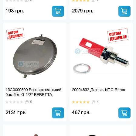
0
2
FERROLI, SIME (13N6000724)
193 грн.
2079 грн.
13С0000800 Розширювальний
20004832 Датчик NTC Bitron
бак 8 л. G 1/2" BERETTA,
ZOOM, SOLLY, BIASI, RENS
0
4
(13С0000811)
2131 грн.
467 грн.