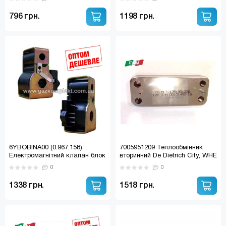
TEPLOWEST, PROTHERM,
TEPLOWEST, PROTHERM,
BONGIOANNI, MORA TOP,
BONGIOANNI, MORA TOP,
796 грн.
1198 грн.
АТОН, DE DIETRICH
АТОН, DE DIETRICH (оригінал)
6YBOBINA00 (0.967.158)
7005951209 Теплообмінник
Електромагнітний клапан блок
вторинний De Dietrich City, WHE
соленоїдів для 840-845 SIGMA
(ZILMET 17B1901226)
0
0
1338 грн.
1518 грн.