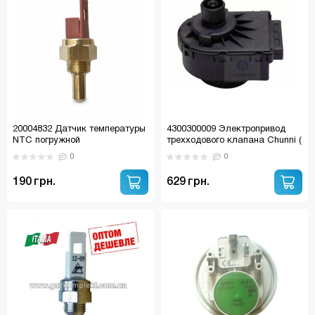
20004832 Датчик температуры
4300300009 Электропривод
NTC погружной
трехходового клапана Chunni (
ARISTON, BERETTA, BAXI,
0
0
WESTEN, DEMRAD, HERMANN,
IMMERGAS)
190 грн.
629 грн.