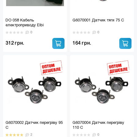
DO 058 Кабель
G6070001 Датчик тяги 75 С
електроприводу Elbi
триходового клапана
0
0
312 грн.
164 грн.
G6070002 Датчик перегріву 95
G6070004 Датчик перегріву
С
110 С
2
0