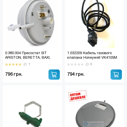
0.380.004 Пресостат SIT
1.032209 Кабель газового
ARISTON, BERETTA, BAXI,
клапана Honeywell VK4105M
HERMANN, IMMERGAS,
(1.019555, 1.019554, 3.010173)
1
0
FERROLI та ін. (0.380.033)
796 грн.
794 грн.