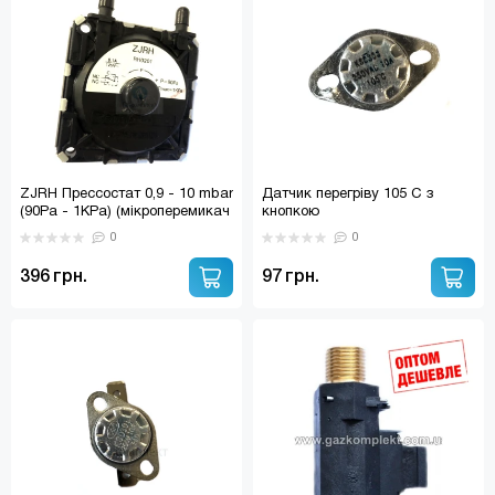
ZJRH Прессостат 0,9 - 10 mbar
Датчик перегріву 105 С з
(90Pa - 1KPa) (мікроперемикач
кнопкою
Honeywell)
0
0
396 грн.
97 грн.