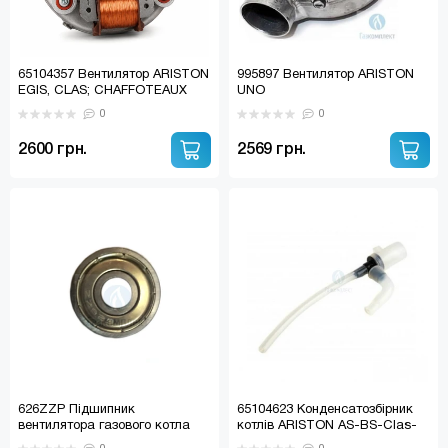
65104357 Вентилятор ARISTON
995897 Вентилятор ARISTON
EGIS, CLAS; CHAFFOTEAUX
UNO
PIGMA, ALIXIA 24 FF
0
0
2600 грн.
2569 грн.
626ZZP Підшипник
65104623 Конденсатозбірник
вентилятора газового котла
котлів ARISTON AS-BS-Clas-
ZZ 626 SKF (Польща)
Egis-Genus, CHAFFOTEAUX