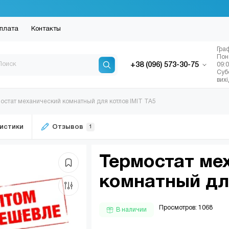
плата
Контакты
Гра
Пон
+38 (096) 573-30-75
09:
Суб
вих
остат механический комнатный для котлов IMIT TA5
истики
Отзывов
1
Термостат ме
комнатный дл
Просмотров: 1068
В наличии