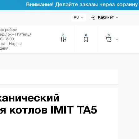
Внимание! Делайте заказы через корзину интер
Кабинет
RU
фік роботи
еділок – П’ятниця:
0
0
0
00–18:00
ота – Неділя:
ідний
ханический
я котлов IMIT TA5