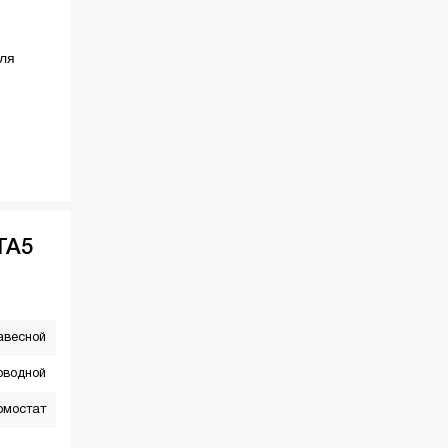
я
для
TA5
авесной
оводной
рмостат