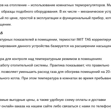
в на отопление – использование комнатных терморегуляторов. М
образцы подобного оборудования. В их числе – механическое уст
ый по цене, простой в эксплуатации и функциональный прибор, ко
ещении.
A5
турных показателей в помещении, термостат IMIT TA5 корректиру
онирования данного устройства базируется на расширении насыще
бора для контроля над температурным режимом в помещениях
боту отопительной системы. Практика показывает, что правильно
 позволяет уменьшить расход газа для обогрева помещений на 20
льного котла. При этом температура в комнатах во время пребыван
самые выгодные цены, а также удобную схему оплаты и доставки
онлайн-заказа на нашем сайте либо связаться с нами по телефону