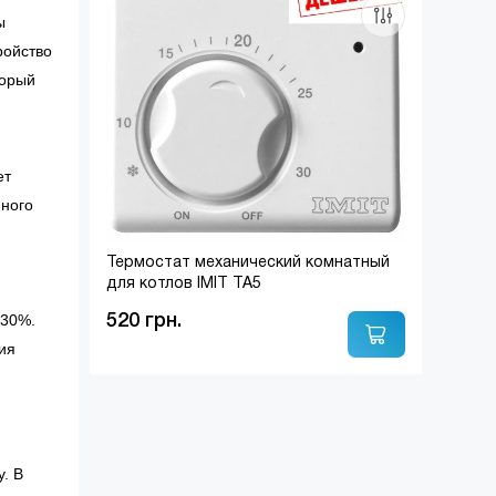
ы
ройство
торый
ет
нного
Термостат механический комнатный
для котлов IMIT TA5
-30%.
520 грн.
ия
. В