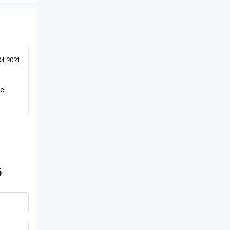
04.2021
е!
5