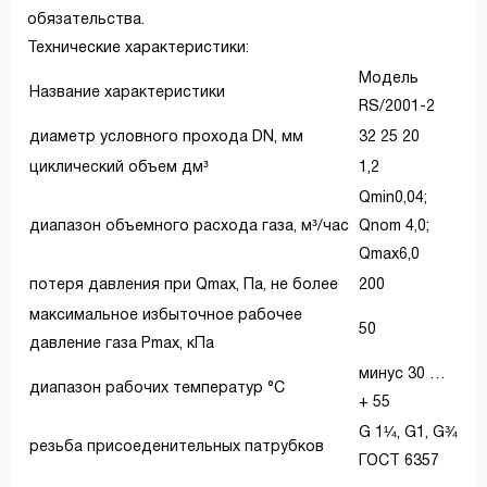
обязательства.
Технические характеристики:
Модель
Название характеристики
RS/2001-2
диаметр условного прохода DN, мм
32 25 20
циклический объем дм³
1,2
Qmin0,04;
диапазон объемного расхода газа, м³/час
Qnom 4,0;
Qmax6,0
потеря давления при Qmax, Па, не более
200
максимальное избыточное рабочее
50
давление газа Pmax, кПа
минус 30 …
диапазон рабочих температур °С
+ 55
G 1¼, G1, G¾
резьба присоеденительных патрубков
ГОСТ 6357