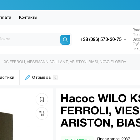
плата
Контакты
Гра
Пон
+38 (096) 573-30-75
09:
Суб
вих
 - 3C FERROLI, VIESSMANN, VAILLANT, ARISTON, BIASI, NOVA FLORIDA
истики
Отзывов
0
Насос WILO KS
FERROLI, VIE
ARISTON, BIA
Просмотров: 2037