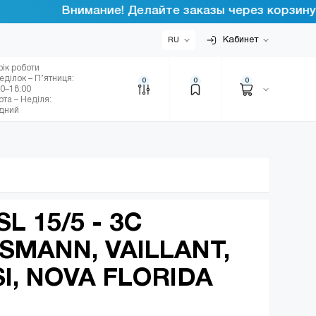
Внимание! Делайте заказы через корзину интер
Кабинет
RU
фік роботи
еділок – П’ятниця:
0
0
0
00–18:00
ота – Неділя:
ідний
L 15/5 - 3C
SSMANN, VAILLANT,
SI, NOVA FLORIDA