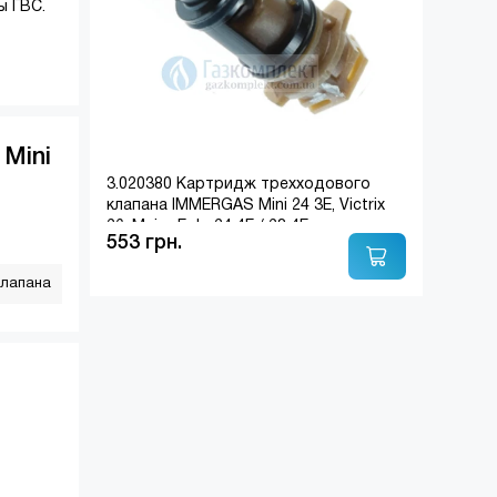
ы ГВС.
Mini
3.020380 Картридж трехходового
клапана IMMERGAS Mini 24 3E, Victrix
26, Major Eolo 24 4E / 28 4E
553 грн.
клапана