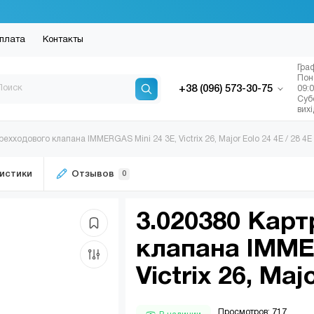
плата
Контакты
Гра
Пон
+38 (096) 573-30-75
09:
Суб
вих
ехходового клапана IMMERGAS Mini 24 3E, Victrix 26, Major Eolo 24 4E / 28 4E
истики
Отзывов
0
3.020380 Кар
клапана IMME
Victrix 26, Maj
Просмотров: 717