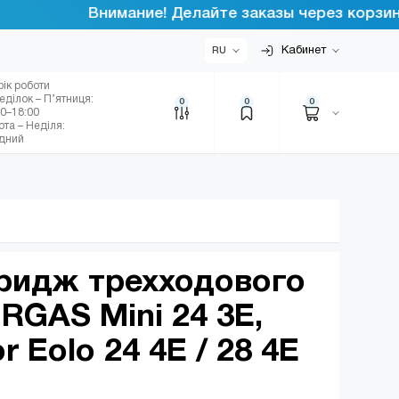
Внимание! Делайте заказы через корзину ин
Кабинет
RU
фік роботи
еділок – П’ятниця:
0
0
0
00–18:00
ота – Неділя:
ідний
тридж трехходового
RGAS Mini 24 3E,
or Eolo 24 4E / 28 4E