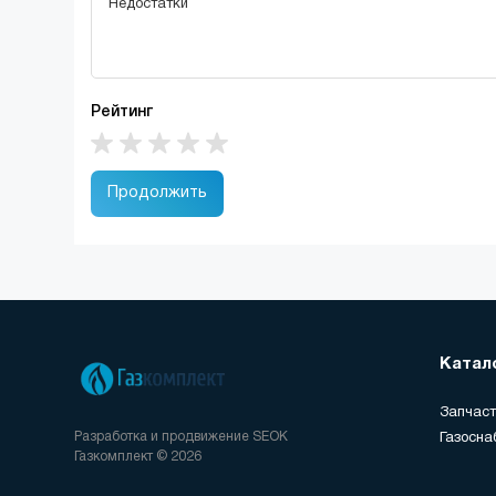
Рейтинг
Продолжить
Катал
Запчаст
Разработка и продвижение
SEOK
Газосна
Газкомплект © 2026