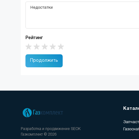
Рейтинг
Продолжить
Катал
Запчаст
Разработка и продвижение
SEOK
Газосна
Газкомплект © 2026