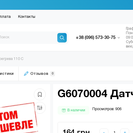
плата
Контакты
Гра
Пон
+38 (096) 573-30-75
09:
Суб
вих
регрева 110 С
истики
Отзывов
0
G6070004 Дат
Просмотров: 906
В наличии
-
+