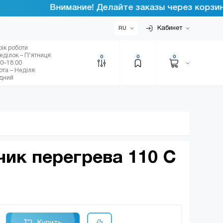
Внимание! Делайте заказы через корзину ин
Кабинет
RU
фік роботи
еділок – П’ятниця:
0
0
0
00–18:00
ота – Неділя:
ідний
чик перегрева 110 С
Купить