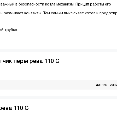
 важный в безопасности котла механизм. Прицип работы его
 он размыкает контакты. Тем самым выключает котел и предот
й трубке.
тчик перегрева 110 С
датчик темп
рева 110 С