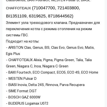
Class/Genus, BAXI Fourtech, WESTEN Pulsar D, BIASI,
(710047700, 721403800,
CHAFFOTEAUX
BI1351109, 6319625, 8718644562)
Элемент узла трехходового клапана. Предназначен для
переключения котла с режима отопления на режим
системы ГВС.
Подходит на котлы:
- ARISTON Clas, Genus, BS, Clas Evo, Genus Evo, Matis,
Egis Plus
- CHAFFOTEAUX Alixia, Pigma, Pigma Green, Talia, Talia
Green, Niagara C, Inoa, Niagara C Green
- BAXI Fourtech, ECO Compact, ECO5, ECO 4S, ECO Home
- WESTEN Pulsar D
- BIASI Inovia, Delta 24S, Rinnova, Parva Recupera
- SIME Format DGT
- BOSCH GAZ 6000W
- BUDERUS Logamax U072