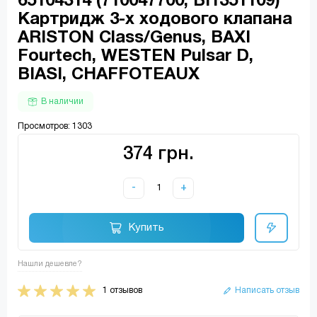
65104314 (710047700, BI1351109)
Картридж 3-х ходового клапана
ARISTON Class/Genus, BAXI
Fourtech, WESTEN Pulsar D,
BIASI, CHAFFOTEAUX
В наличии
Просмотров: 1303
374 грн.
-
+
Купить
Нашли дешевле?
1 отзывов
Написать отзыв