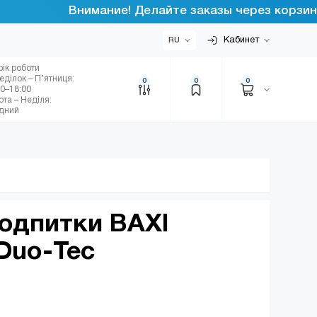
Внимание! Делайте заказы через корзину ин
Кабинет
RU
фік роботи
еділок – П’ятниця:
0
0
0
00–18:00
ота – Неділя:
ідний
подпитки BAXI
 Duo-Tec