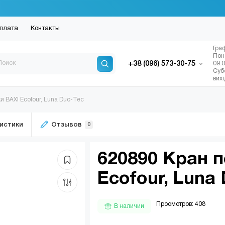
плата
Контакты
Гра
Пон
+38 (096) 573-30-75
09:
Суб
вих
и BAXI Ecofour, Luna Duo-Tec
истики
Отзывов
0
620890 Кран 
Ecofour, Luna
Просмотров: 408
В наличии