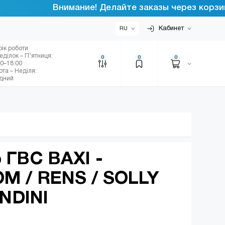
Внимание! Делайте заказы через корзину и
Кабинет
RU
фік роботи
еділок – П’ятниця:
0
0
0
00–18:00
ота – Неділя:
ідний
 ГВС BAXI -
M / RENS / SOLLY
NDINI