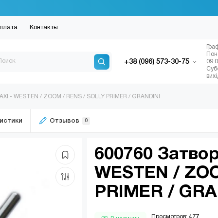
плата
Контакты
Гра
Пон
+38 (096) 573-30-75
09:
Суб
вих
AXI - WESTEN / ZOOM / RENS / SOLLY PRIMER / GRANDINI
истики
Отзывов
0
600760 Затвор
WESTEN / ZOO
PRIMER / GRA
Просмотров: 477