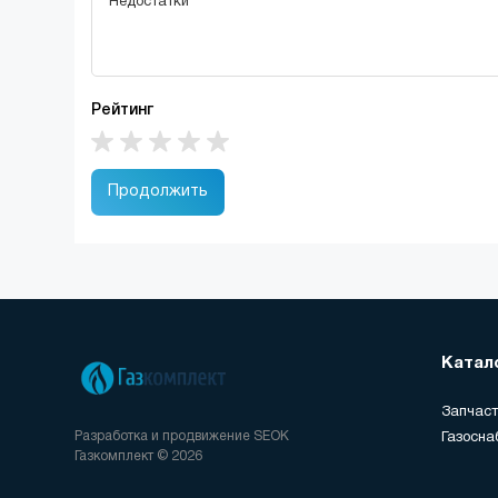
Рейтинг
Продолжить
Катал
Запчаст
Разработка и продвижение
SEOK
Газосна
Газкомплект © 2026