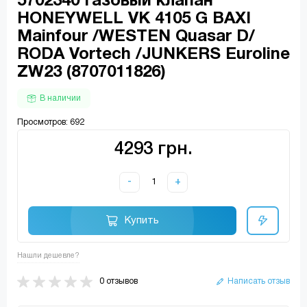
5702340 Газовый клапан
HONEYWELL VK 4105 G BAXI
Mainfour /WESTEN Quasar D/
RODA Vortech /JUNKERS Euroline
ZW23 (8707011826)
В наличии
Просмотров: 692
4293 грн.
-
+
Купить
Нашли дешевле?
0 отзывов
Написать отзыв