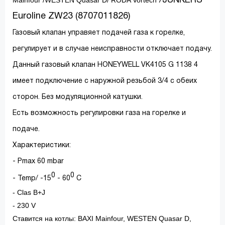
Mainfour /WESTEN Quasar D/ RODA Vortech
/JUNKERS
Euroline ZW23 (8707011826)
Газовый клапан управяет подачей газа к горелке,
регулирует и в случае неисправности отключает подачу.
Данный газовый клапан HONEYWELL VK4105 G 1138 4
имеет подключение с наружной резьбой 3/4 с обеих
сторон. Без модуляционной катушки.
Есть возможность регулировки газа на горелке и
подаче.
Характеристики:
- Pmax 60 mbar
0
0
- Temp/ -15
- 60
C
- Clas B+J
- 230 V
Ставится на котлы: BAXI Mainfour, WESTEN Quasar D,