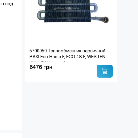
ен над
5700950 Теплообменник первичный
BAXI Eco Home F, ECO 4S F, WESTEN
PULSAR D Fi турбо
6476 грн.