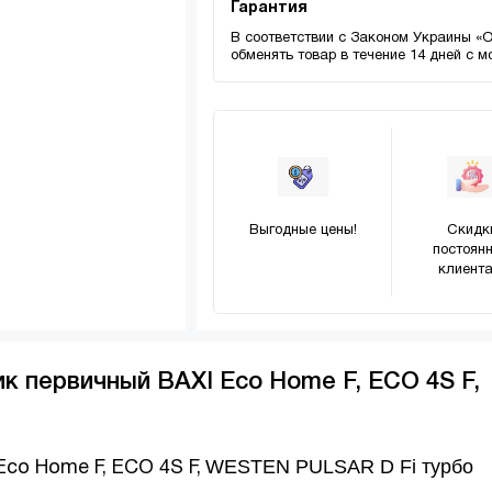
Гарантия
В соответствии с Законом Украины «
обменять товар в течение 14 дней с 
Выгодные цены!
Скидк
постоян
клиента
к первичный BAXI Eco Home F, ECO 4S F,
WESTEN PULSAR D Fi турбо
co Home F, ECO 4S F,