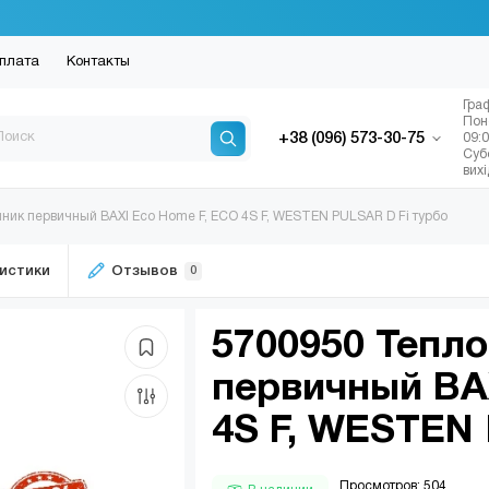
плата
Контакты
Гра
Пон
+38 (096) 573-30-75
09:
Суб
вих
ик первичный BAXI Eco Home F, ECO 4S F, WESTEN PULSAR D Fi турбо
истики
Отзывов
0
5700950 Тепл
первичный BA
4S F, WESTEN 
Просмотров: 504