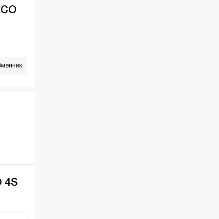
ECO
бменник
O 4S