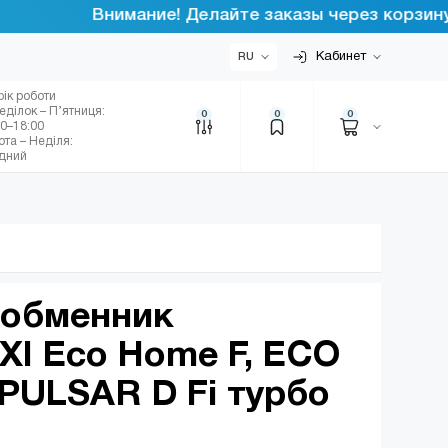
Внимание! Делайте заказы через корзину инт
Кабинет
RU
фік роботи
еділок – П’ятниця:
0
0
0
00–18:00
ота – Неділя:
ідний
ообменник
XI Eco Home F, ECO
PULSAR D Fi турбо