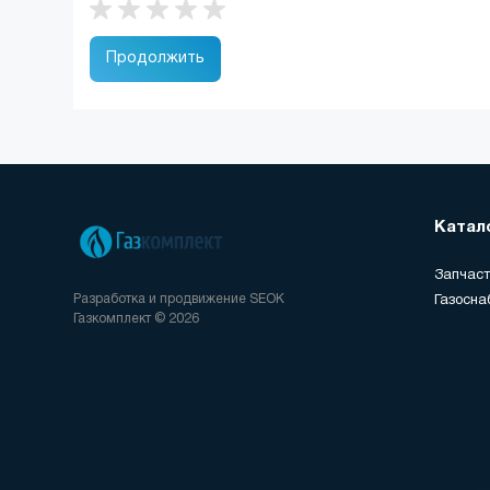
Продолжить
Катал
Запчаст
Разработка и продвижение
SEOK
Газосна
Газкомплект © 2026