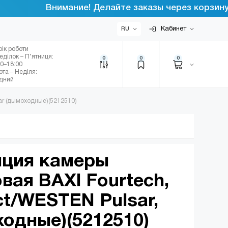
Внимание! Делайте заказы через корзину инт
Кабинет
RU
фік роботи
еділок – П’ятниця:
0
0
0
00–18:00
ота – Неділя:
ідний
ar (дымоходные)(5212510)
яция камеры
вая BAXI Fourtech,
t/WESTEN Pulsar,
ходные)(5212510)