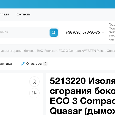
плата
Контакты
Гра
Пон
+38 (096) 573-30-75
09:
Суб
вих
меры сгорания боковая BAXI Fourtech, ECO 3 Compact/WESTEN Pulsar, Quas
истики
Отзывов
0
5213220 Изол
сгорания боко
ECO 3 Compac
Quasar (дымо