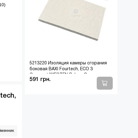
10)
5213220 Изоляция камеры сгорания
боковая BAXI Fourtech, ECO 3
Compact/WESTEN Pulsar, Quasar
591 грн.
(дымоходные)(5212510)
tech,
бменник