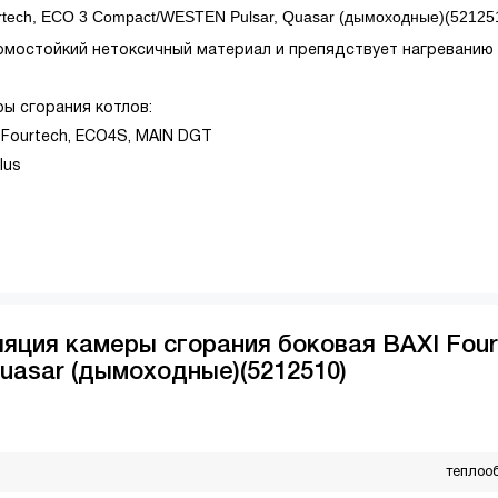
rtech, ECO 3 Compact/WESTEN Pulsar, Quasar (дымоходные)(52125
рмостойкий нетоксичный материал и препядствует нагреванию
ры сгорания котлов:
, Fourtech, ECO4S, MAIN DGT
lus
яция камеры сгорания боковая BAXI Four
uasar (дымоходные)(5212510)
теплоо