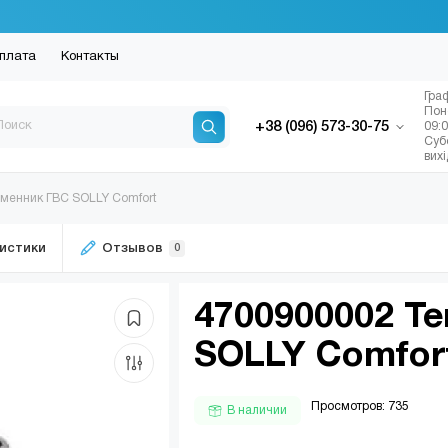
плата
Контакты
Гра
Пон
+38 (096) 573-30-75
09:
Суб
вих
менник ГВС SOLLY Comfort
истики
Отзывов
0
4700900002 Т
SOLLY Comfor
Просмотров: 735
В наличии