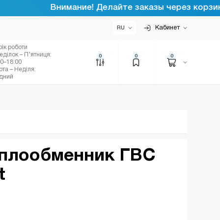
Внимание! Делайте заказы через корзину ин
Кабинет
RU
фік роботи
еділок – П’ятниця:
0
0
0
00–18:00
ота – Неділя:
ідний
еплообменник ГВС
t