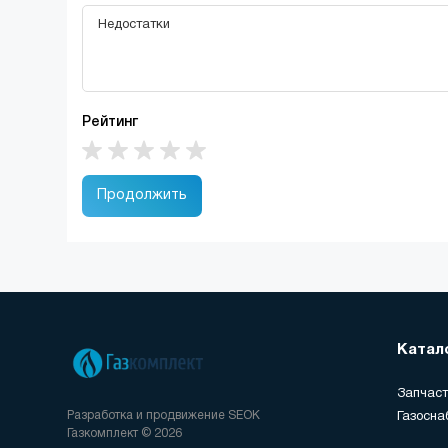
Рейтинг
Продолжить
Катал
Запчаст
Разработка и продвижение
SEOK
Газосна
Газкомплект © 2026