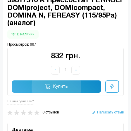
39817510 К Прессостат FERROLI
DOMIproject, DOMIcompact,
DOMINA N, FEREASY (115/95Pa)
(аналог)
В наличии
Просмотров: 667
832 грн.
-
+
Купить
Нашли дешевле?
0 отзывов
Написать отзыв
Доставка