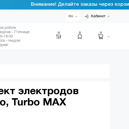
Внимание! Делайте заказы через корзину и
Кабинет
RU
фік роботи
еділок – П’ятниця:
0
0
0
00–18:00
ота – Неділя:
ідний
ект электродов
o, Turbo MAX