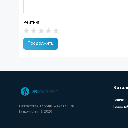
Рейтинг
Продолжить
Катал
Запчаст
Разработка и продвижение
SEOK
Газосна
Газкомплект © 2026