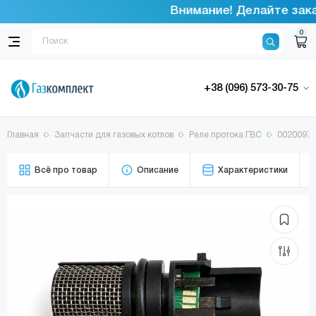
Внимание! Делайте заказ
0
+38 (096) 573-30-75
Главная
Запчасти для газовых котлов
Реле протока ГВС
00200972
Всё про товар
Описание
Характеристики